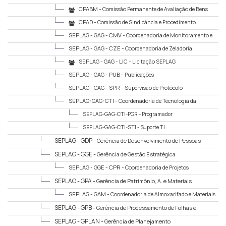
Imóveis
CPABM -
Comissão Permanente de Avaliação de Bens
Móveis
CPAD -
Comissão de Sindicância e Procedimento
Administrativo Disciplinar
SEPLAG - GAG - CMV -
Coordenadoria de Monitoramento e
Vigilância Patrimonial
SEPLAG - GAG - CZE -
Coordenadoria de Zeladoria
SEPLAG - GAG - LIC -
Licitação SEPLAG
SEPLAG - GAG - PUB -
Publicações
SEPLAG - GAG - SPR -
Supervisão de Protocolo
SEPLAG-GAG-CTI -
Coordenadoria de Tecnologia da
Informação
SEPLAG-GAG-CTI-PGR -
Programador
SEPLAG-GAG-CTI-STI -
Suporte TI
SEPLAG - GDP -
Gerência de Desenvolvimento de Pessoas
SEPLAG - GGE -
Gerência de Gestão Estratégica
SEPLAG - GGE - CPR -
Coordenadoria de Projetos
SEPLAG - GPA -
Gerência de Patrimônio, A. e Materiais
SEPLAG - GAM -
Coordenadoria de Almoxarifado e Materiais
SEPLAG - GPB -
Gerência de Processamento de Folhas e
Benefícios
SEPLAG - GPLAN -
Gerência de Planejamento