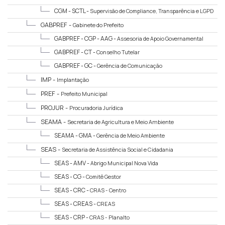
CGM - SCTL -
Supervisão de Compliance, Transparência e LGPD
GABPREF -
Gabinete do Prefeito
GABPREF - CGP - AAG -
Assesoria de Apoio Governamental
GABPREF - CT -
Conselho Tutelar
GABPREF - GC -
Gerência de Comunicação
IMP -
Implantação
PREF -
Prefeito Municipal
PROJUR -
Procuradoria Jurídica
SEAMA -
Secretaria de Agricultura e Meio Ambiente
SEAMA - GMA -
Gerência de Meio Ambiente
SEAS -
Secretaria de Assistência Social e Cidadania
SEAS - AMV -
Abrigo Municipal Nova Vida
SEAS - CG -
Comitê Gestor
SEAS - CRC -
CRAS - Centro
SEAS - CREAS -
CREAS
SEAS - CRP -
CRAS - Planalto