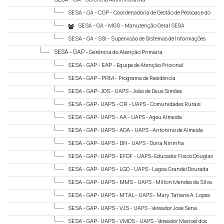
SESA - GA - CGP -
Coordenadoria de Gestão de Pessoas e do
Sistema de Inf. em Saúde
SESA - GA - MGS -
Manutenção Geral SESA
SESA - GA - SSI -
Supervisão de Sistemas de Informações
SESA - GAP -
Gerência de Atenção Primária
SESA - GAP - EAP -
Equipe de Atenção Prisional
SESA - GAP - PRM -
Programa de Residência
Multiprofissional
SESA - GAP- JDS -
UAPS - João de Deus Simões
SESA - GAP- UAPS - CR -
UAPS - Comunidades Rurais
SESA - GAP- UAPS - AA -
UAPS - Ageu Almeida
SESA - GAP- UAPS - ADA -
UAPS - Antonino de Almeida
SESA - GAP- UAPS - DN -
UAPS - Dona Nininha
SESA - GAP- UAPS - EFDF -
UAPS- Educador Físico Douglas
Frederico Miranda Batista
SESA - GAP- UAPS - LGD -
UAPS - Lagoa Grande/Dourada
SESA - GAP- UAPS - MMS -
UAPS - Milton Mendes da Silva
SESA - GAP- UAPS - MTAL -
UAPS - Mary Tatiane A. Lopes
SESA - GAP- UAPS - VJS -
UAPS - Vereador José Sena
SESA - GAP- UAPS - VMDS -
UAPS - Vereador Manoel dos