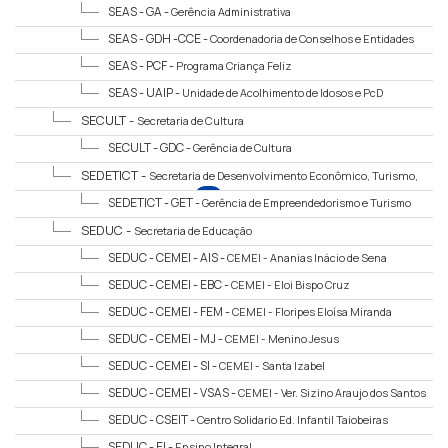
SEAS - GA -
Gerência Administrativa
SEAS - GDH -CCE -
Coordenadoria de Conselhos e Entidades
SEAS - PCF -
Programa Criança Feliz
SEAS - UAIP -
Unidade de Acolhimento de Idosos e PcD
SECULT -
Secretaria de Cultura
SECULT - GDC -
Gerência de Cultura
SEDETICT -
Secretaria de Desenvolvimento Econômico, Turismo,
Inovação, Ciências e Tecnologia
SEDETICT - GET -
Gerência de Empreendedorismo e Turismo
SEDUC -
Secretaria de Educação
SEDUC - CEMEI - AIS -
CEMEI - Ananias Inácio de Sena
SEDUC - CEMEI - EBC -
CEMEI - Eloi Bispo Cruz
SEDUC - CEMEI - FEM -
CEMEI - Floripes Eloísa Miranda
SEDUC - CEMEI - MJ -
CEMEI - Menino Jesus
SEDUC - CEMEI - SI -
CEMEI - Santa Izabel
SEDUC - CEMEI - VSAS -
CEMEI - Ver. Sizino Araujo dos Santos
SEDUC - CSEIT -
Centro Solidario Ed. Infantil Taiobeiras
SEDUC - EI -
Ensino Integral