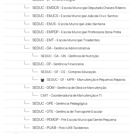
SEDUC - EMDCR -
Escola Municipal Deputado Chaves Ribeiro
SEDUC - EMJCS -
Escola Municipal João da Cruz Santos
SEDUC - EMJS -
Escola Municipal João Santana
SEDUC - EMPDP -
Escola Municipal Professora Dona Preta
SEDUC - EMT -
Escola Municipal Tiradentes
SEDUC - GA -
Gerência Administrativa
SEDUC - GA - GN -
Gerência de Nutrição
SEDUC - GF -
Gerência Financeira
SEDUC - GF - CE -
Compras Educação
SEDUC - GF - MPR -
Manutenção e Pequenos Reparos
SEDUC - GOM -
Gerência de Obras e Manutenção
CMT -
Coordenadoria de Manutenção e TI
SEDUC - GPE -
Gerência Pedagógica
SEDUC - GTE -
Gerência de Transporte Escolar
SEDUC - PEMGP -
Pré Escola Municipal Gente Pequena
SEDUC - PUAB -
Polo UAB Taiobeiras