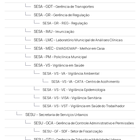
Santos
SESA - GDT -
Gerência de Transportes
SESA - GR -
Gerência de Regulação
SESA - GR - REG -
Regulação
SESA - IMU -
Imunização
SESA - LMC -
Laboratório Municipal de Análises Clínicas
SESA - MEC -
EMAD/EMAP - Melhor em Casa
SESA - PM -
Policlínica Municipal
SESA - VS -
Vigilância em Saúde
SESA - VS - VA -
Vigilância Ambiental
SESA - VS - VA - CATA -
Centro de Acolhimento
Transitório e Adoção
SESA - VS - VE -
Vigilância Epidemiologia
SESA - VS - VISA -
Vigilância Sanitária
SESA - VS - VST -
Vigilância em Saúde do Trabalhador
SESU -
Secretaria de Serviços Urbanos
SESU - GCA -
Gerência de Controle Administrativo e Permissões
SESU - GF - SDF -
Setor de Fiscalização
SESU - GTU -
Gerência de Trânsito e Mobilidade Urbana