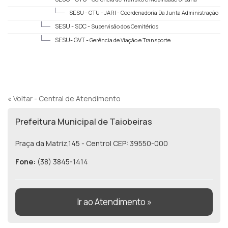
SESU - GTU - JARI -
Coordenadoria Da Junta Administração
de Recursos e Infração - Jari
SESU - SDC -
Supervisão dos Cemitérios
SESU- GVT -
Gerência de Viação e Transporte
« Voltar - Central de Atendimento
Prefeitura Municipal de Taiobeiras
Praça da Matriz,145 - Centro| CEP: 39550-000
Fone:
(38) 3845-1414
Ir ao Atendimento »