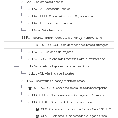
SEFAZ -
Secretaria de Fazenda
SEFAZ - AT -
Assesoria Técnica
SEFAZ - GCO -
Gerência Contábil e Orçamentária
SEFAZ - GT -
Gerência Tributária
SEFAZ - TSA -
Tesouraria
SEIPU -
Secretaria de Infraestrutura e Planejamento Urbano
SEIPU - GO - COE -
Coordenadoria de Obras e Edificações
SEIPU - GP -
Gerência de Projetos
SEIPU - GPC -
Gerência de Processos Adm. e Prestação de
Contas
SELJU -
Secretaria de Esportes, Lazer e Juventude
SELJU - GE -
Gerência de Esportes
SEPLAG -
Secretaria de Planejamento e Gestão
SEPLAG - CAD -
Comissão de Avaliação de Desempenho
SEPLAG - CCR -
Coordenadoria de Captação de Recursos
SEPLAG - GAG -
Gerência de Administração Geral
CDS -
Comissão de Sindicância Portaria GAB-030 - 2026
CPABI -
Comissão Permanente de Avaliação de Bens