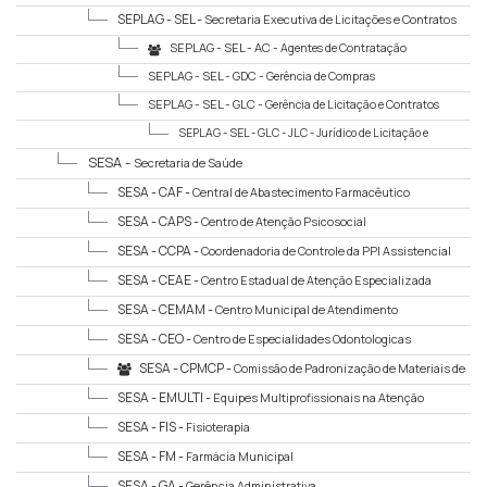
SEPLAG - SEL -
Secretaria Executiva de Licitações e Contratos
SEPLAG - SEL - AC -
Agentes de Contratação
SEPLAG - SEL - GDC -
Gerência de Compras
SEPLAG - SEL - GLC -
Gerência de Licitação e Contratos
SEPLAG - SEL - GLC - JLC -
Jurídico de Licitação e
Contratos
SESA -
Secretaria de Saúde
SESA - CAF -
Central de Abastecimento Farmacêutico
SESA - CAPS -
Centro de Atenção Psicosocial
SESA - CCPA -
Coordenadoria de Controle da PPI Assistencial
SESA - CEAE -
Centro Estadual de Atenção Especializada
SESA - CEMAM -
Centro Municipal de Atendimento
Multidisciplinar
SESA - CEO -
Centro de Especialidades Odontologicas
SESA - CPMCP -
Comissão de Padronização de Materiais de
Consumo e Permanente
SESA - EMULTI -
Equipes Multiprofissionais na Atenção
Primária à Saúde
SESA - FIS -
Fisioterapia
SESA - FM -
Farmácia Municipal
SESA - GA -
Gerência Administrativa